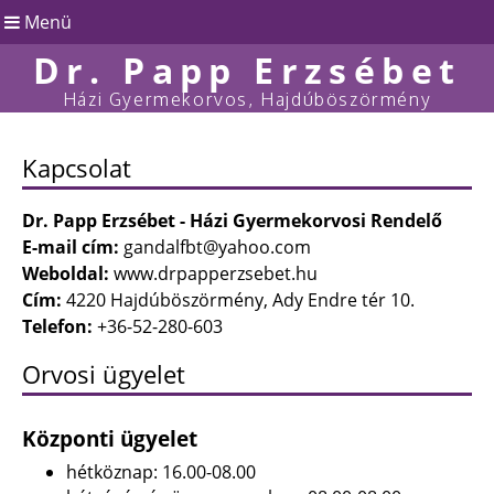
Menü
Dr. Papp Erzsébet
Házi Gyermekorvos, Hajdúböszörmény
Kapcsolat
Dr. Papp Erzsébet - Házi Gyermekorvosi Rendelő
E-mail cím:
gandalfbt@yahoo.com
Weboldal:
www.drpapperzsebet.hu
Cím:
4220 Hajdúböszörmény, Ady Endre tér 10.
Telefon:
+36-52-280-603
Orvosi ügyelet
Központi ügyelet
hétköznap: 16.00-08.00