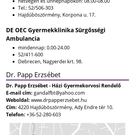
hétvégén és ünnepnapokon: 08.00-08.00
Tel.: 52/506-303
Hajdúböszörmény, Korpona u. 17.
DE OEC Gyermekklinika Sürgősségi
Ambulancia
mindennap: 0.00-24.00
52/411-600
Debrecen, Nagyerdei krt. 98.
Dr. Papp Erzsébet
Dr. Papp Erzsébet - Házi Gyermekorvosi Rendelő
E-mail cím:
gandalfbt@yahoo.com
Weboldal:
www.drpapperzsebet.hu
Cím:
4220 Hajdúböszörmény, Ady Endre tér 10.
Telefon:
+36-52-280-603